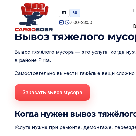
П
+37253936926
info@cargobobr
Г
ET
RU
е
7:00–23:00
р
Главная
/ Вывоз тяжёлого мусора Pirita
В
е
Вывоз тяжёлого мусор
й
т
Вывоз тяжёлого мусора — это услуга, когда ну
в районе Pirita.
и
к
Самостоятельно вынести тяжёлые вещи сложно 
с
о
Заказать вывоз мусора
д
е
Когда нужен вывоз тяжёлог
р
ж
Услуга нужна при ремонте, демонтаже, переезд