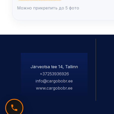
Можно прикрепить до 5 фото
Järveotsa tee 14, Tallinn
+37253936926
info@cargobobr.ee
www.cargobobr.ee