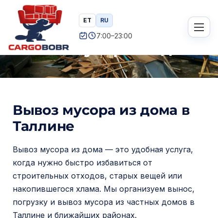
П
е
ET
RU
Главная
/ Вывоз мусора из дома
р
7:00–23:00
Вывоз мусора из дома
е
й
т
и
к
Вывоз мусора из дома в
с
Таллине
о
д
Вывоз мусора из дома — это удобная услуга,
е
когда нужно быстро избавиться от
р
строительных отходов, старых вещей или
ж
накопившегося хлама. Мы организуем вынос,
и
погрузку и вывоз мусора из частных домов в
м
Таллине и ближайших районах.