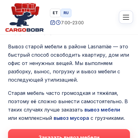
П
Главная
/ Вывоз старой мебели Lasnamäe
ET
RU
Вывоз старой мебели в
е
7:00–23:00
р
Lasnamäe
е
й
Вывоз старой мебели в районе Lasnamäe — это
т
быстрый способ освободить квартиру, дом или
и
офис от ненужных вещей. Мы выполняем
разборку, вынос, погрузку и вывоз мебели с
к
последующей утилизацией.
с
о
Старая мебель часто громоздкая и тяжёлая,
д
поэтому её сложно вынести самостоятельно. В
е
таких случаях лучше заказать
вывоз мебели
р
или комплексный
вывоз мусора
с грузчиками.
ж
и
Заказать вывоз мебели