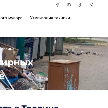
ного мусора
Утилизация техники
Таллине
тирных
е