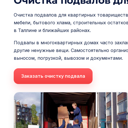
Очистка подвалов дл
и
м
Очистка подвалов для квартирных товариществ
о
мебели, бытового хлама, строительных остатк
м
в Таллине и ближайших районах.
у
Подвалы в многоквартирных домах часто захлам
другие ненужные вещи. Самостоятельно органи
выносом, погрузкой, вывозом и документами.
Заказать очистку подвала