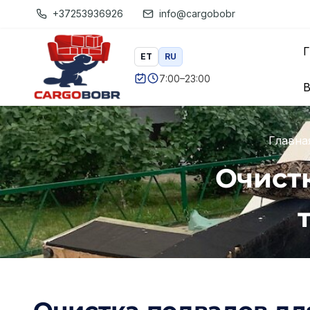
П
+37253936926
info@cargobobr
е
Г
р
ET
RU
е
7:00–23:00
В
й
т
и
Главна
к
Очист
с
о
д
е
р
ж