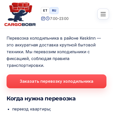
П
Главная
/ Перевозка холодильника Kesklinn
ET
RU
Перевозка холодильника
е
7:00–23:00
р
Kesklinn
е
й
Перевозка холодильника в районе Kesklinn —
т
это аккуратная доставка крупной бытовой
и
техники. Мы перевозим холодильники с
фиксацией, соблюдая правила
к
транспортировки.
с
о
д
Заказать перевозку холодильника
е
р
Когда нужна перевозка
ж
и
переезд квартиры;