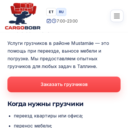
П
Главная
/ Услуги грузчиков Mustamäe
ET
RU
Услуги грузчиков
е
7:00–23:00
р
Mustamäe
е
й
Услуги грузчиков в районе Mustamäe — это
т
помощь при переезде, выносе мебели и
и
погрузке. Мы предоставляем опытных
грузчиков для любых задач в Таллине.
к
с
о
Заказать грузчиков
д
е
Когда нужны грузчики
р
ж
переезд квартиры или офиса;
и
перенос мебели;