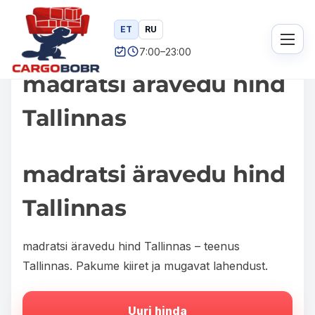
ET
RU
S
Home
/
Blog
/ madratsi äravedu hind Tallinnas
k
7:00–23:00
i
madratsi äravedu hind
p
t
Tallinnas
o
c
madratsi äravedu hind
o
n
Tallinnas
t
e
madratsi äravedu hind Tallinnas – teenus
n
Tallinnas. Pakume kiiret ja mugavat lahendust.
t
Uuri hinda