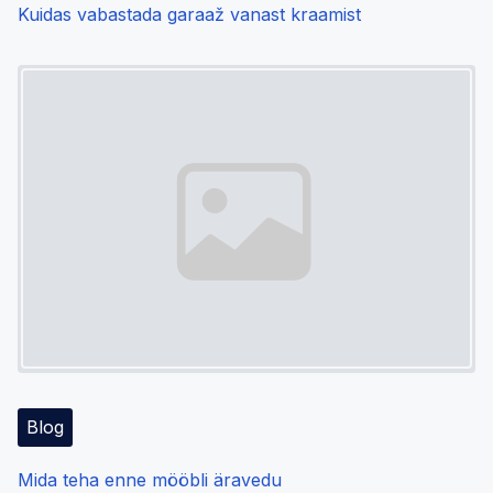
i
Kuidas vabastada garaaž vanast kraamist
o
Image Placeholder
n
Blog
Mida teha enne mööbli äravedu