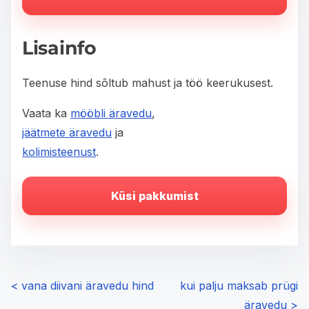
Lisainfo
Teenuse hind sõltub mahust ja töö keerukusest.
Vaata ka
mööbli äravedu
,
jäätmete äravedu
ja
kolimisteenust
.
Küsi pakkumist
P
<
vana diivani äravedu hind
kui palju maksab prügi
äravedu
>